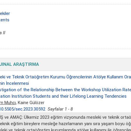
ekiler
ents
 II
JINAL ARAŞTIRMA
eki ve Teknik Ortaöğretim Kurumu Öğrencilerinin Atölye Kullanım Ora
inin İncelenmesi
stigation of the Relationship Between the Workshop Utilization Ra
ation Institution Students and their Lifelong Learning Tendencies
m Muhcı
, Kaine Gülözer
10.5505/sec.2023.30592
Sayfalar 1 - 8
İŞ ve AMAÇ: Ülkemiz 2023 eğitim vizyonunda mesleki ve teknik ortaöğ
teknik eğitim bireylere mesleğe hazırlamanın yanı sıra yaşam boyu ö
leki ve teknik ortaöğretim kurumlarında atölye kullanımı ile öğrencile