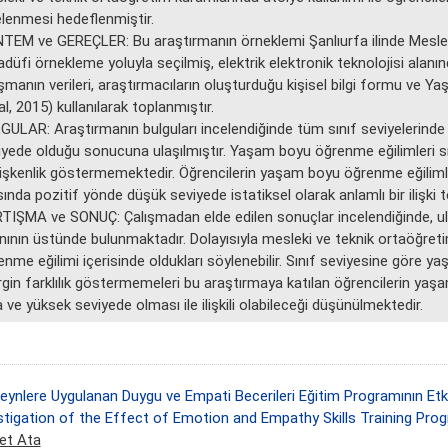
elenmesi hedeflenmiştir.
TEM ve GEREÇLER: Bu araştırmanın örneklemi Şanlıurfa ilinde Meslek
adüfi örnekleme yoluyla seçilmiş, elektrik elektronik teknolojisi alan
ışmanın verileri, araştırmacıların oluşturduğu kişisel bilgi formu ve
l, 2015) kullanılarak toplanmıştır.
GULAR: Araştırmanın bulguları incelendiğinde tüm sınıf seviyelerinde
iyede olduğu sonucuna ulaşılmıştır. Yaşam boyu öğrenme eğilimleri sın
işkenlik göstermemektedir. Öğrencilerin yaşam boyu öğrenme eğilimleri
ında pozitif yönde düşük seviyede istatiksel olarak anlamlı bir ilişki te
TIŞMA ve SONUÇ: Çalışmadan elde edilen sonuçlar incelendiğinde, ula
nının üstünde bulunmaktadır. Dolayısıyla mesleki ve teknik ortaöğre
enme eğilimi içerisinde oldukları söylenebilir. Sınıf seviyesine göre 
irgin farklılık göstermemeleri bu araştırmaya katılan öğrencilerin yaş
 ve yüksek seviyede olması ile ilişkili olabileceği düşünülmektedir.
eynlere Uygulanan Duygu ve Empati Becerileri Eğitim Programının Etk
stigation of the Effect of Emotion and Empathy Skills Training Pro
et Ata