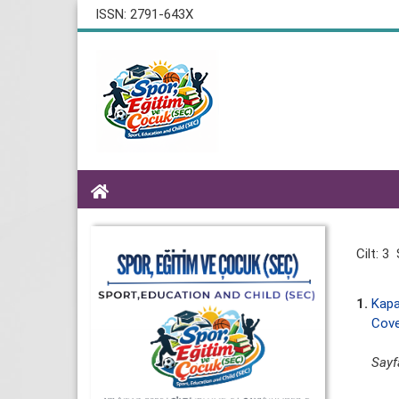
ISSN: 2791-643X
Cilt: 3 
1.
Kap
Cove
Sayf