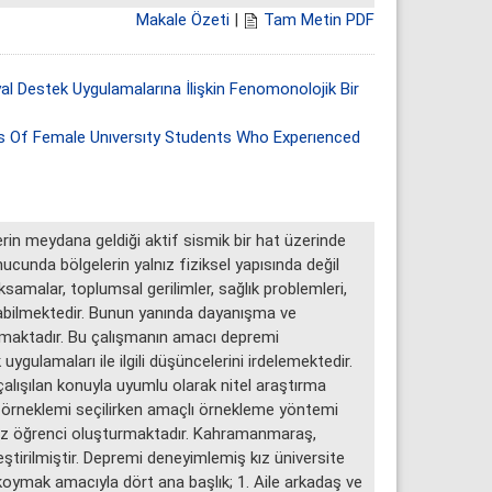
Makale Özeti
|
Tam Metin PDF
l Destek Uygulamalarına İlişkin Fenomonolojik Bir
s Of Female Unıversıty Students Who Experıenced
 meydana geldiği aktif sismik bir hat üzerinde
cunda bölgelerin yalnız fiziksel yapısında değil
amalar, toplumsal gerilimler, sağlık problemleri,
anabilmektedir. Bunun yanında dayanışma ve
nmaktadır. Bu çalışmanın amacı depremi
gulamaları ile ilgili düşüncelerini irdelemektedir.
ılan konuyla uyumlu olarak nitel araştırma
n örneklemi seçilirken amaçlı örnekleme yöntemi
kız öğrenci oluşturmaktadır. Kahramanmaraş,
eştirilmiştir. Depremi deneyimlemiş kız üniversite
koymak amacıyla dört ana başlık; 1. Aile arkadaş ve