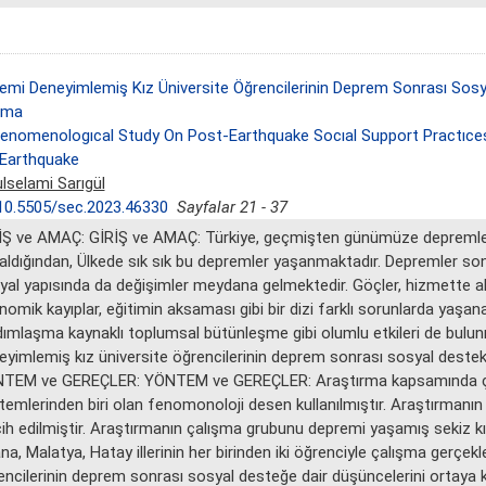
emi Deneyimlemiş Kız Üniversite Öğrencilerinin Deprem Sonrası Sosya
şma
enomenologıcal Study On Post-Earthquake Socıal Support Practıce
Earthquake
lselami Sarıgül
10.5505/sec.2023.46330
Sayfalar 21 - 37
İŞ ve AMAÇ: GİRİŞ ve AMAÇ: Türkiye, geçmişten günümüze depremlerin
 aldığından, Ülkede sık sık bu depremler yaşanmaktadır. Depremler sonu
yal yapısında da değişimler meydana gelmektedir. Göçler, hizmette aks
nomik kayıplar, eğitimin aksaması gibi bir dizi farklı sorunlarda yaş
dımlaşma kaynaklı toplumsal bütünleşme gibi olumlu etkileri de bulu
yimlemiş kız üniversite öğrencilerinin deprem sonrası sosyal destek uy
TEM ve GEREÇLER: YÖNTEM ve GEREÇLER: Araştırma kapsamında çalış
temlerinden biri olan fenomonoloji desen kullanılmıştır. Araştırmanı
cih edilmiştir. Araştırmanın çalışma grubunu depremi yaşamış sekiz 
a, Malatya, Hatay illerinin her birinden iki öğrenciyle çalışma gerçekl
encilerinin deprem sonrası sosyal desteğe dair düşüncelerini ortaya 