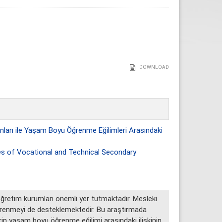
DOWNLOAD
nları ile Yaşam Boyu Öğrenme Eğilimleri Arasındaki
tes of Vocational and Technical Secondary
retim kurumları önemli yer tutmaktadır. Mesleki
ğrenmeyi de desteklemektedir. Bu araştırmada
rin yaşam boyu öğrenme eğilimi arasındaki ilişkinin