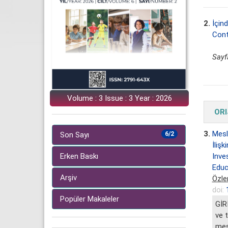
2.
İçind
Cont
Sayfa
Volume : 3 Issue : 3 Year : 2026
ORI
3.
Mesl
Son Sayı
6/2
İlişk
Inve
Erken Baskı
Educ
Arşiv
Özle
doi:
Popüler Makaleler
GİR
ve 
mes