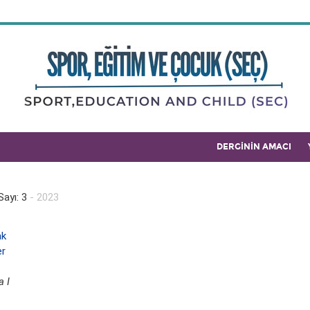
DERGİNİN AMACI
Sayı: 3
- 2023
ak
r
a I