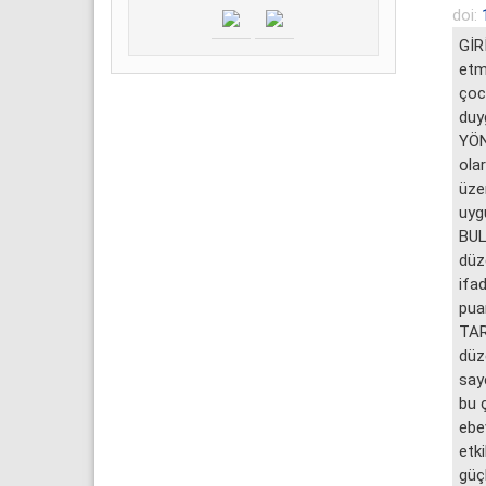
doi:
GİRİ
etm
çocu
duy
YÖN
ola
üzer
uygu
BUL
düz
ifa
puan
TAR
düz
say
bu 
ebev
etki
güçl