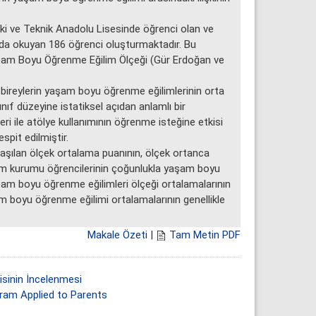
i ve Teknik Anadolu Lisesinde öğrenci olan ve
ında okuyan 186 öğrenci oluşturmaktadır. Bu
 Yaşam Boyu Öğrenme Eğilim Ölçeği (Gür Erdoğan ve
 bireylerin yaşam boyu öğrenme eğilimlerinin orta
ıf düzeyine istatiksel açıdan anlamlı bir
 ile atölye kullanımının öğrenme isteğine etkisi
spit edilmiştir.
şılan ölçek ortalama puanının, ölçek ortanca
tim kurumu öğrencilerinin çoğunlukla yaşam boyu
yaşam boyu öğrenme eğilimleri ölçeği ortalamalarının
am boyu öğrenme eğilimi ortalamalarının genellikle
Makale Özeti
|
Tam Metin PDF
isinin İncelenmesi
gram Applied to Parents