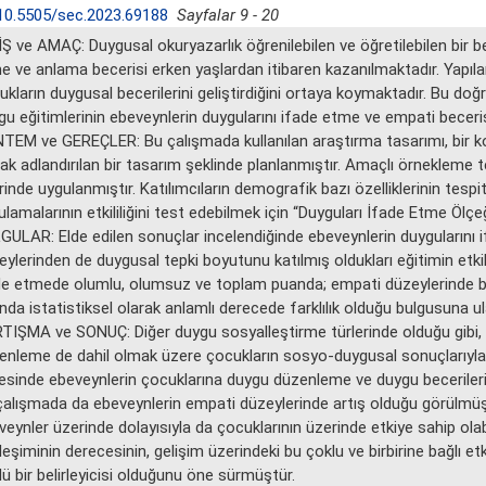
10.5505/sec.2023.69188
Sayfalar 9 - 20
Ş ve AMAÇ: Duygusal okuryazarlık öğrenilebilen ve öğretilebilen bir bece
e ve anlama becerisi erken yaşlardan itibaren kazanılmaktadır. Yapılan 
kların duygusal becerilerini geliştirdiğini ortaya koymaktadır. Bu doğ
gu eğitimlerinin ebeveynlerin duygularını ifade etme ve empati becerisi
TEM ve GEREÇLER: Bu çalışmada kullanılan araştırma tasarımı, bir ko
rak adlandırılan bir tasarım şeklinde planlanmıştır. Amaçlı örnekleme t
inde uygulanmıştır. Katılımcıların demografik bazı özelliklerinin tespiti
lamalarının etkililiğini test edebilmek için “Duyguları İfade Etme Ölçeğ
GULAR: Elde edilen sonuçlar incelendiğinde ebeveynlerin duygularını 
eylerinden de duygusal tepki boyutunu katılmış oldukları eğitimin etk
de etmede olumlu, olumsuz ve toplam puanda; empati düzeylerinde bil
da istatistiksel olarak anlamlı derecede farklılık olduğu bulgusuna ula
TIŞMA ve SONUÇ: Diğer duygu sosyalleştirme türlerinde olduğu gibi, eb
enleme de dahil olmak üzere çocukların sosyo-duygusal sonuçlarıyla iliş
esinde ebeveynlerin çocuklarına duygu düzenleme ve duygu becerilerin
çalışmada da ebeveynlerin empati düzeylerinde artış olduğu görülmüşt
eynler üzerinde dolayısıyla da çocuklarının üzerinde etkiye sahip olab
leşiminin derecesinin, gelişim üzerindeki bu çoklu ve birbirine bağlı etk
ü bir belirleyicisi olduğunu öne sürmüştür.