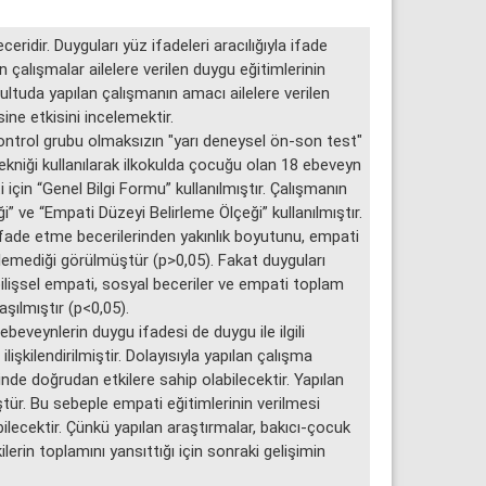
ridir. Duyguları yüz ifadeleri aracılığıyla ifade
çalışmalar ailelere verilen duygu eğitimlerinin
rultuda yapılan çalışmanın amacı ailelere verilen
ne etkisini incelemektir.
ntrol grubu olmaksızın "yarı deneysel ön-son test"
ekniği kullanılarak ilkokulda çocuğu olan 18 ebeveyn
 için “Genel Bilgi Formu” kullanılmıştır. Çalışmanın
i” ve “Empati Düzeyi Belirleme Ölçeği” kullanılmıştır.
ifade etme becerilerinden yakınlık boyutunu, empati
ilemediği görülmüştür (p>0,05). Fakat duyguları
işsel empati, sosyal beceriler ve empati toplam
şılmıştır (p<0,05).
eveynlerin duygu ifadesi de duygu ile ilgili
kilendirilmiştir. Dolayısıyla yapılan çalışma
de doğrudan etkilere sahip olabilecektir. Yapılan
ür. Bu sebeple empati eğitimlerinin verilmesi
ilecektir. Çünkü yapılan araştırmalar, bakıcı-çocuk
ilerin toplamını yansıttığı için sonraki gelişimin