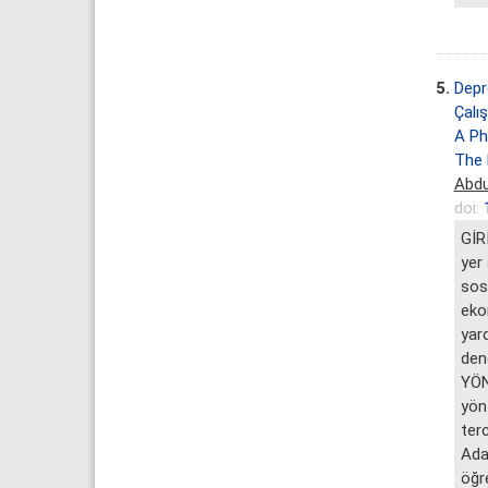
5.
Depr
Çalı
A Ph
The 
Abdu
doi:
GİR
yer
sos
eko
yar
dene
YÖN
yön
ter
Adan
öğr