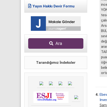
inc
Yayın Hakkı Devir Formu
YÖN
tes
çal
Arsa
BUL
sev
değ
Ara
aras
TAR
pua
öğr
Tarandığımız İndeksler
bel
orta
4.
Ebev
Inve
Sam