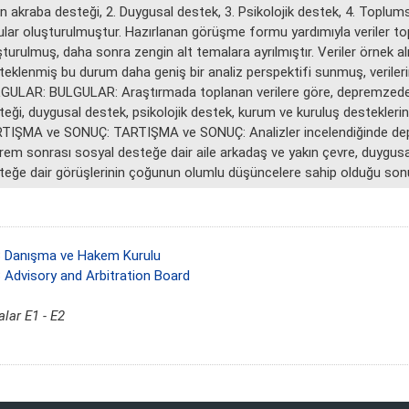
n akraba desteği, 2. Duygusal destek, 3. Psikolojik destek, 4. Toplums
ular oluşturulmuştur. Hazırlanan görüşme formu yardımıyla veriler top
turulmuş, daha sonra zengin alt temalara ayrılmıştır. Veriler örnek alın
teklenmiş bu durum daha geniş bir analiz perspektifi sunmuş, verilerin 
GULAR: BULGULAR: Araştırmada toplanan verilere göre, depremzede kı
eği, duygusal destek, psikolojik destek, kurum ve kuruluş desteklerini
TIŞMA ve SONUÇ: TARTIŞMA ve SONUÇ: Analizler incelendiğinde depre
rem sonrası sosyal desteğe dair aile arkadaş ve yakın çevre, duygusa
teğe dair görüşlerinin çoğunun olumlu düşüncelere sahip olduğu sonu
 Danışma ve Hakem Kurulu
 Advisory and Arbitration Board
alar E1 - E2