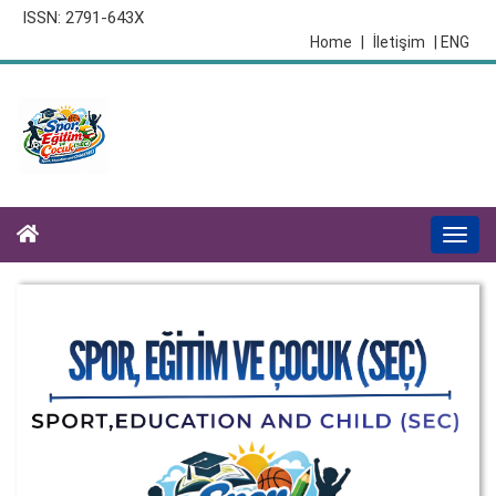
ISSN: 2791-643X
Home
|
İletişim
| ENG
Togg
navi