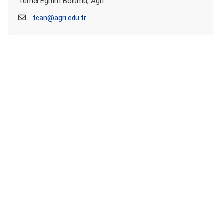
Temel Eğitim Bölümü, Ağrı
tcan@agri.edu.tr