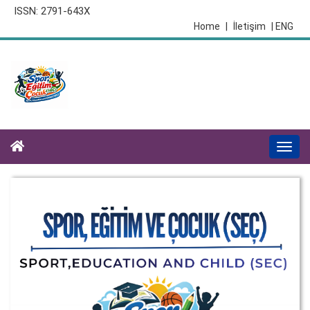
ISSN: 2791-643X
Home
|
İletişim
| ENG
Togg
navi