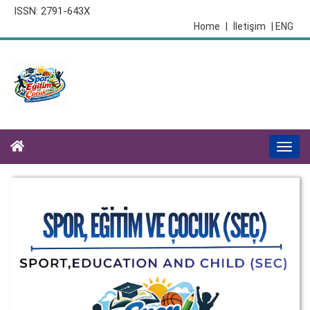
ISSN: 2791-643X
Home
|
İletişim
| ENG
Togg
navi